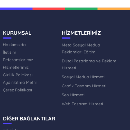
KURUMSAL
HİZMETLERİMİZ
Hakkımızda
Meta Sosyal Medya
Reklamları Eğitimi
İletişim
Referanslarımız
Dijital Pazarlama ve Reklam
Hizmetlerimiz
Hizmeti
Gizlilik Politikası
Sosyal Medya Hizmeti
Aydınlatma Metni
Grafik Tasarım Hizmeti
Çerez Politikası
Seo Hizmeti
Web Tasarım Hizmeti
DİĞER BAĞLANTILAR