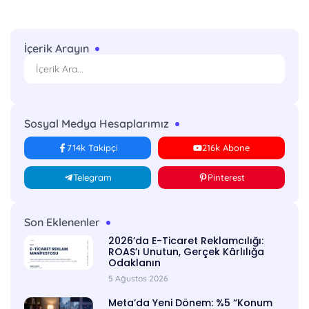
İçerik Arayın
Sosyal Medya Hesaplarımız
714k Takipçi
216k Abone
Telegram
Pinterest
Son Eklenenler
2026’da E-Ticaret Reklamcılığı:
ROAS’ı Unutun, Gerçek Kârlılığa
Odaklanın
5 Ağustos 2026
Meta’da Yeni Dönem: %5 “Konum