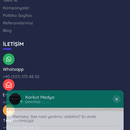
Teklif Al
Kampanyalar
Politika Sayfası
Referanslarımız
Blog
İLETİŞİM
Whatsapp
+90 (537) 375 88 02
Korkut Medya
×
Çevrimiçi
E-posta
Merhaba, Size nasıl yardımcı olabiliriz? Şu anda
info@korkutmedya.com
çevrimiçiyiz!
Telefon
+90 (537) 375 88 02