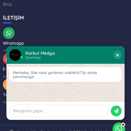
Blog
İLETİŞİM
Whatsapp
+90 (537) 375 88 02
Korkut Medya
×
Çevrimiçi
E-posta
Merhaba, Size nasıl yardımcı olabiliriz? Şu anda
info@korkutmedya.com
çevrimiçiyiz!
Telefon
+90 (537) 375 88 02