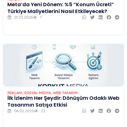
Meta’da Yeni Dönem: %5 “Konum Ücreti”
Türkiye Maliyetlerini Nasıl Etkileyecek?
07.23.2026
7
REKLAM
,
SOSYAL MEDYA
,
WEB TASARIM
İlk İzlenim Her Şeydir: Dönüşüm Odaklı Web
Tasarımın Satışa Etkisi
06.02.2026
22