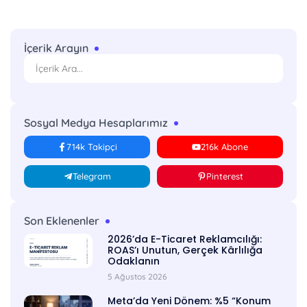
İçerik Arayın
Sosyal Medya Hesaplarımız
714k Takipçi
216k Abone
Telegram
Pinterest
Son Eklenenler
2026’da E-Ticaret Reklamcılığı:
ROAS’ı Unutun, Gerçek Kârlılığa
Odaklanın
5 Ağustos 2026
Meta’da Yeni Dönem: %5 “Konum