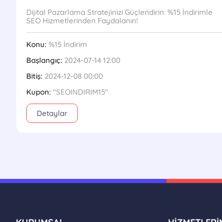
Dijital Pazarlama Stratejinizi Güçlendirin: %15 İndirimle
SEO Hizmetlerinden Faydalanın!
Konu:
%15 İndirim
Başlangıç:
2024-07-14 12:00
Bitiş:
2024-12-08 00:00
Kupon:
''SEOINDIRIM15''
Detaylar