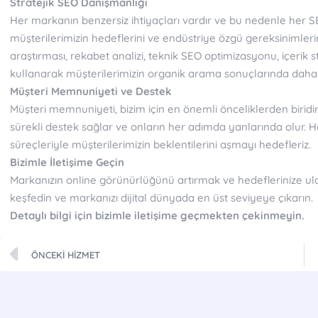
Stratejik SEO Danışmanlığı
Her markanın benzersiz ihtiyaçları vardır ve bu nedenle her SEO s
müşterilerimizin hedeflerini ve endüstriye özgü gereksinimleri
araştırması, rekabet analizi, teknik SEO optimizasyonu, içerik s
kullanarak müşterilerimizin organik arama sonuçlarında daha ü
Müşteri Memnuniyeti ve Destek
Müşteri memnuniyeti, bizim için en önemli önceliklerden biridi
sürekli destek sağlar ve onların her adımda yanlarında olur. Her
süreçleriyle müşterilerimizin beklentilerini aşmayı hedefleriz.
Bizimle İletişime Geçin
Markanızın online görünürlüğünü artırmak ve hedeflerinize ula
keşfedin ve markanızı dijital dünyada en üst seviyeye çıkarın.
Detaylı bilgi için bizimle iletişime geçmekten çekinmeyin.
ÖNCEKI HIZMET