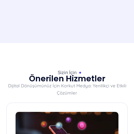
Sizin İçin
Önerilen Hizmetler
Dijital Dönüşümünüz İçin Korkut Medya: Yenilikçi ve Etkili
Çözümler