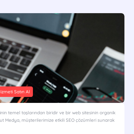
izmeti Satın Al
nin temel taşlarından biridir ve bir web sitesinin organik
kut Medya, müşterilerimize etkili SEO çözümleri sunarak