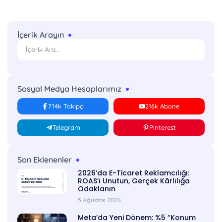
İçerik Arayın
Sosyal Medya Hesaplarımız
714k Takipçi
216k Abone
Telegram
Pinterest
Son Eklenenler
2026’da E-Ticaret Reklamcılığı:
ROAS’ı Unutun, Gerçek Kârlılığa
Odaklanın
5 Ağustos 2026
Meta’da Yeni Dönem: %5 “Konum