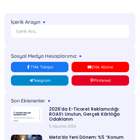
İçerik Arayın
Sosyal Medya Hesaplarımız
714k Takipçi
216k Abone
Telegram
Pinterest
Son Eklenenler
2026’da E-Ticaret Reklamcılığı:
ROAS’ı Unutun, Gerçek Kârlılığa
Odaklanın
5 Ağustos 2026
Meta’da Yeni Dönem: %5 “Konum