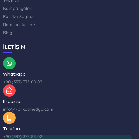
Teklif Al
Kampanyalar
Politika Sayfası
Referanslarımız
Blog
İLETİŞİM
Whatsapp
+90 (537) 375 88 02
Korkut Medya
×
E-posta
Çevrimiçi
info@korkutmedya.com
Merhaba, Size nasıl yardımcı olabiliriz? Şu anda
çevrimiçiyiz!
Telefon
+90 (537) 375 88 02