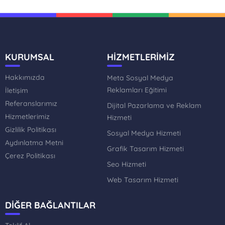
KURUMSAL
HİZMETLERİMİZ
Hakkımızda
Meta Sosyal Medya
Reklamları Eğitimi
İletişim
Referanslarımız
Dijital Pazarlama ve Reklam
Hizmetlerimiz
Hizmeti
Gizlilik Politikası
Sosyal Medya Hizmeti
Aydınlatma Metni
Grafik Tasarım Hizmeti
Çerez Politikası
Seo Hizmeti
Web Tasarım Hizmeti
DİĞER BAĞLANTILAR