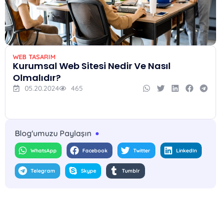
WEB TASARIM
Kurumsal Web Sitesi Nedir Ve Nasıl
Olmalıdır?
05.20.2024
465
Blog'umuzu Paylaşın
WhatsApp
Facebook
Twitter
LinkedIn
Telegram
Skype
Tumblr