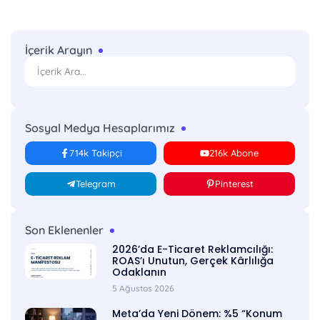
İçerik Arayın
Sosyal Medya Hesaplarımız
714k Takipçi
216k Abone
Telegram
Pinterest
Son Eklenenler
2026’da E-Ticaret Reklamcılığı:
ROAS’ı Unutun, Gerçek Kârlılığa
Odaklanın
5 Ağustos 2026
Meta’da Yeni Dönem: %5 “Konum