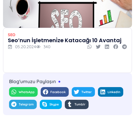
SEO
Seo’nun İşletmeni̇ze Katacağı 10 Avantaj
05.20.2024
340
Blog'umuzu Paylaşın
WhatsApp
Facebook
Twitter
LinkedIn
Telegram
Skype
Tumblr