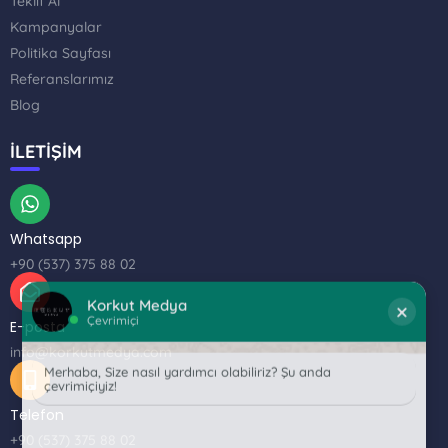
Teklif Al
Kampanyalar
Politika Sayfası
Referanslarımız
Blog
İLETİŞİM
Whatsapp
+90 (537) 375 88 02
Korkut Medya
×
Çevrimiçi
E-posta
Merhaba, Size nasıl yardımcı olabiliriz? Şu anda
info@korkutmedya.com
çevrimiçiyiz!
Telefon
+90 (537) 375 88 02