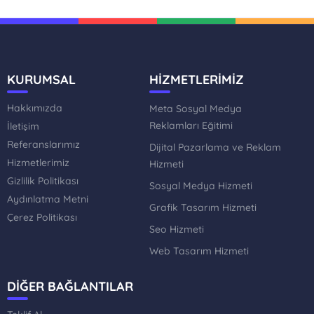
KURUMSAL
HİZMETLERİMİZ
Hakkımızda
Meta Sosyal Medya
Reklamları Eğitimi
İletişim
Referanslarımız
Dijital Pazarlama ve Reklam
Hizmetlerimiz
Hizmeti
Gizlilik Politikası
Sosyal Medya Hizmeti
Aydınlatma Metni
Grafik Tasarım Hizmeti
Çerez Politikası
Seo Hizmeti
Web Tasarım Hizmeti
DİĞER BAĞLANTILAR