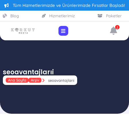
Tüm Hizmetlerimizde ve Ürünlerimizde Fırsatlar Başladı!
Blog
Hizmetlerimiz
Paketler
2
seoavantajlarıi
Ana Sayfa
Arşiv
seoavantajlarıi