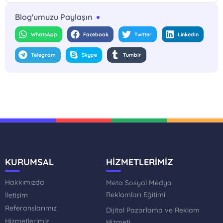
Blog'umuzu Paylaşın
WhatsApp
Facebook
Twitter
LinkedIn
Telegram
Skype
Tumblr
KURUMSAL
HİZMETLERİMİZ
Hakkımızda
Meta Sosyal Medya
Reklamları Eğitimi
İletişim
Referanslarımız
Dijital Pazarlama ve Reklam
Hizmetlerimiz
Hizmeti