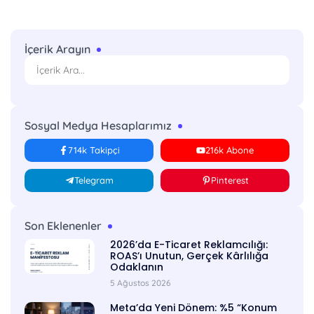
İçerik Arayın
Sosyal Medya Hesaplarımız
714k Takipçi
216k Abone
Telegram
Pinterest
Son Eklenenler
2026’da E-Ticaret Reklamcılığı:
ROAS’ı Unutun, Gerçek Kârlılığa
Odaklanın
5 Ağustos 2026
Meta’da Yeni Dönem: %5 “Konum