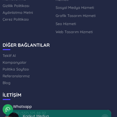
Gizlilik Politikası
Sosyal Medya Hizmeti
Aydınlatma Metni
Grafik Tasarım Hizmeti
Çerez Politikası
Seo Hizmeti
Web Tasarım Hizmeti
DİĞER BAĞLANTILAR
Teklif Al
Kampanyalar
Politika Sayfası
Referanslarımız
Blog
Korkut Medya
×
İLETİŞİM
Çevrimiçi
Whatsapp
Merhaba, Size nasıl yardımcı olabiliriz? Şu anda
+90 (537) 375 88 02
çevrimiçiyiz!