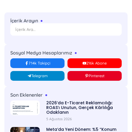
İçerik Arayın
Sosyal Medya Hesaplarımız
714k Takipçi
216k Abone
Telegram
Pinterest
Son Eklenenler
2026’da E-Ticaret Reklamcılığı:
ROAS’ı Unutun, Gerçek Kârlılığa
Odaklanın
5 Ağustos 2026
Meta’da Yeni Dönem: %5 “Konum