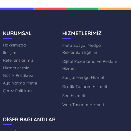
KURUMSAL
HİZMETLERİMİZ
Hakkımızda
Meta Sosyal Medya
Reklamları Eğitimi
İletişim
Referanslarımız
Dijital Pazarlama ve Reklam
Hizmetlerimiz
Hizmeti
Gizlilik Politikası
Sosyal Medya Hizmeti
Aydınlatma Metni
Grafik Tasarım Hizmeti
Çerez Politikası
Seo Hizmeti
Web Tasarım Hizmeti
DİĞER BAĞLANTILAR