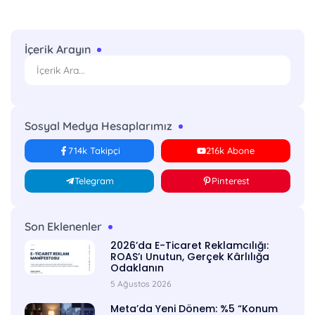
İçerik Arayın
Sosyal Medya Hesaplarımız
714k Takipçi
216k Abone
Telegram
Pinterest
Son Eklenenler
2026’da E-Ticaret Reklamcılığı:
ROAS’ı Unutun, Gerçek Kârlılığa
Odaklanın
5 Ağustos 2026
Meta’da Yeni Dönem: %5 “Konum