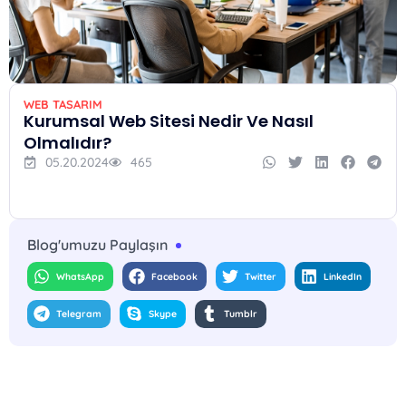
WEB TASARIM
Kurumsal Web Sitesi Nedir Ve Nasıl
Olmalıdır?
05.20.2024
465
Blog'umuzu Paylaşın
WhatsApp
Facebook
Twitter
LinkedIn
Telegram
Skype
Tumblr