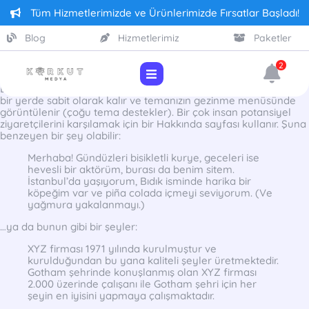
Tüm Hizmetlerimizde ve Ürünlerimizde Fırsatlar Başladı!
Blog
Hizmetlerimiz
Paketler
2
Bu bir örnek sayfadır. Bir blog yazısından farklıdır çünkü belirli
bir yerde sabit olarak kalır ve temanızın gezinme menüsünde
görüntülenir (çoğu tema destekler). Bir çok insan potansiyel
ziyaretçilerini karşılamak için bir Hakkında sayfası kullanır. Şuna
benzeyen bir şey olabilir:
Merhaba! Gündüzleri bisikletli kurye, geceleri ise
hevesli bir aktörüm, burası da benim sitem.
İstanbul’da yaşıyorum, Bıdık isminde harika bir
köpeğim var ve piña colada içmeyi seviyorum. (Ve
yağmura yakalanmayı.)
…ya da bunun gibi bir şeyler:
XYZ firması 1971 yılında kurulmuştur ve
kurulduğundan bu yana kaliteli şeyler üretmektedir.
Gotham şehrinde konuşlanmış olan XYZ firması
2.000 üzerinde çalışanı ile Gotham şehri için her
şeyin en iyisini yapmaya çalışmaktadır.