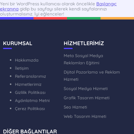
Yeni bir WordPress kullanıcısı olarak öncelikle
Başlangıç
ekranına
gidip bu sayfayı silerek kendi sayfalarınızı
oluşturmalısınız. İyi eğlenceler!
KURUMSAL
HİZMETLERİMİZ
Meta Sosyal Medya
Hakkımızda
Reklamları Eğitimi
İletişim
Dijital Pazarlama ve Reklam
Referanslarımız
Hizmeti
Hizmetlerimiz
Sosyal Medya Hizmeti
Gizlilik Politikası
Grafik Tasarım Hizmeti
Aydınlatma Metni
Seo Hizmeti
Çerez Politikası
Web Tasarım Hizmeti
DİĞER BAĞLANTILAR